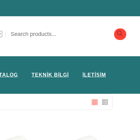
TALOG
TEKNIK BILGI
İLETIŞIM