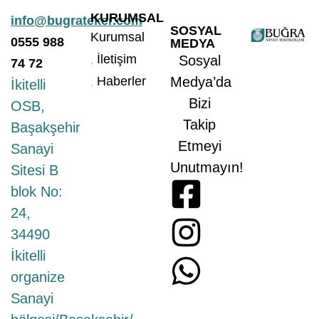
KURUMSAL
info@bugrateker.com
SOSYAL
Kurumsal
0555
988
MEDYA
İletişim
Sosyal
74 72
Haberler
Medya’da
İkitelli
Bizi
OSB,
Takip
Başakşehir
Etmeyi
Sanayi
Unutmayın!
Sitesi B
blok No:
24,
34490
İkitelli
organize
Sanayi