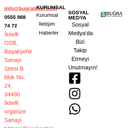
KURUMSAL
info@bugrateker.com
SOSYAL
Kurumsal
0555
988
MEDYA
İletişim
Sosyal
74 72
Haberler
Medya’da
İkitelli
Bizi
OSB,
Takip
Başakşehir
Etmeyi
Sanayi
Unutmayın!
Sitesi B
blok No:
24,
34490
İkitelli
organize
Sanayi