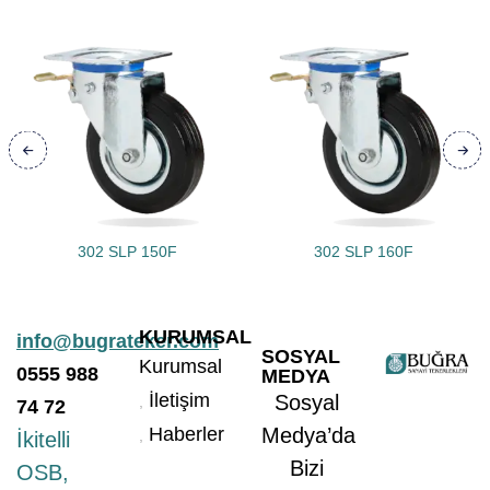
302 SLP 150F
302 SLP 160F
KURUMSAL
info@bugrateker.com
SOSYAL
Kurumsal
0555
988
MEDYA
İletişim
Sosyal
74 72
Haberler
Medya’da
İkitelli
Bizi
OSB,