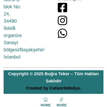
blok No:
24,
34490
İkitelli
organize
Sanayi
bölgesi/Başakşehir/
İstanbul
Copyright © 2025 Buğra Teker – Tüm Hakları
Saklıdır
Created by
CatworkMedya.
HOME
MORE