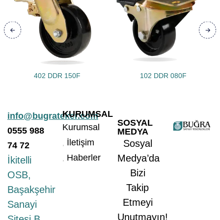
402 DDR 150F
102 DDR 080F
KURUMSAL
info@bugrateker.com
SOSYAL
Kurumsal
0555
988
MEDYA
İletişim
Sosyal
74 72
Haberler
Medya’da
İkitelli
Bizi
OSB,
Takip
Başakşehir
Etmeyi
Sanayi
Unutmayın!
Sitesi B