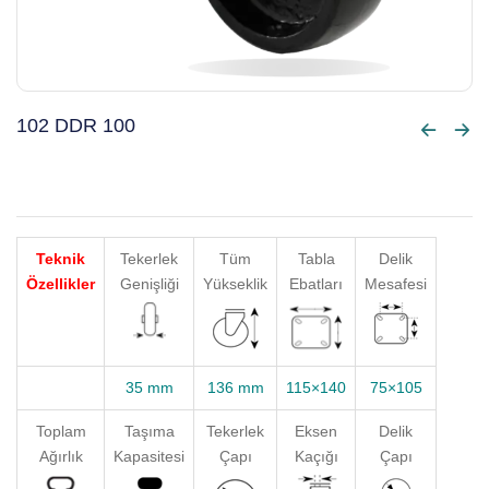
102 DDR 100
Teknik
Tekerlek
Tüm
Tabla
Delik
Özellikler
Genişliği
Yükseklik
Ebatları
Mesafesi
35 mm
136 mm
115×140
75×105
Toplam
Taşıma
Tekerlek
Eksen
Delik
Ağırlık
Kapasitesi
Çapı
Kaçığı
Çapı