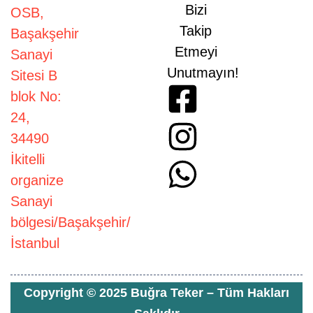
Bizi
OSB,
Takip
Başakşehir
Etmeyi
Sanayi
Unutmayın!
Sitesi B
blok No:
24,
34490
İkitelli
organize
Sanayi
bölgesi/Başakşehir/
İstanbul
Copyright © 2025 Buğra Teker – Tüm Hakları