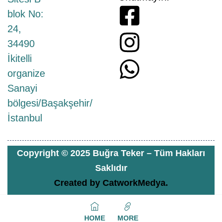
blok No:
24,
34490
İkitelli
organize
Sanayi
bölgesi/Başakşehir/
İstanbul
Copyright © 2025 Buğra Teker – Tüm Hakları
Saklıdır
Created by
CatworkMedya.
HOME
MORE