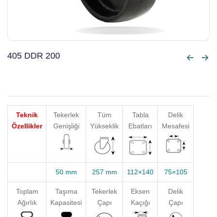
405 DDR 200
Teknik
Tekerlek
Tüm
Tabla
Delik
Özellikler
Genişliği
Yükseklik
Ebatları
Mesafesi
50 mm
257 mm
112×140
75×105
Toplam
Taşıma
Tekerlek
Eksen
Delik
Ağırlık
Kapasitesi
Çapı
Kaçığı
Çapı