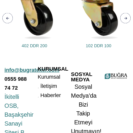
402 DDR 200
102 DDR 100
KURUMSAL
info@bugrateker.com
SOSYAL
Kurumsal
0555
988
MEDYA
İletişim
Sosyal
74 72
Haberler
Medya’da
İkitelli
Bizi
OSB,
Takip
Başakşehir
Etmeyi
Sanayi
Unutmayın!
Sitesi B