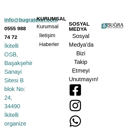
KURUMSAL
info@bugrateker.com
SOSYAL
Kurumsal
0555
988
MEDYA
İletişim
Sosyal
74 72
Haberler
Medya’da
İkitelli
Bizi
OSB,
Takip
Başakşehir
Etmeyi
Sanayi
Unutmayın!
Sitesi B
blok No:
24,
34490
İkitelli
organize