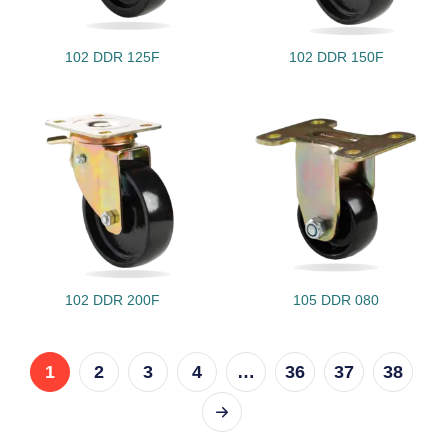
102 DDR 125F
102 DDR 150F
102 DDR 200F
105 DDR 080
1
2
3
4
…
36
37
38