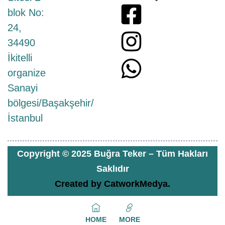
blok No:
24,
34490
İkitelli
organize
Sanayi
bölgesi/Başakşehir/
İstanbul
Copyright © 2025 Buğra Teker – Tüm Hakları
Saklıdır
Created by
CatworkMedya.
HOME
MORE