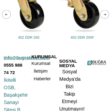
402 DDR 200
402 DDR 200F
KURUMSAL
info@bugrateker.com
SOSYAL
Kurumsal
0555
988
MEDYA
İletişim
Sosyal
74 72
Haberler
Medya’da
İkitelli
Bizi
OSB,
Takip
Başakşehir
Etmeyi
Sanayi
Unutmayın!
Sitesi B