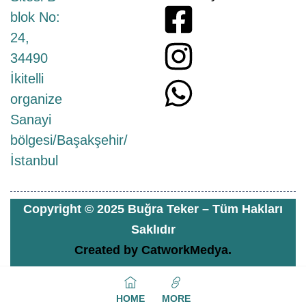
blok No:
24,
34490
İkitelli
organize
Sanayi
bölgesi/Başakşehir/
İstanbul
Copyright © 2025 Buğra Teker – Tüm Hakları
Saklıdır
Created by
CatworkMedya.
HOME
MORE