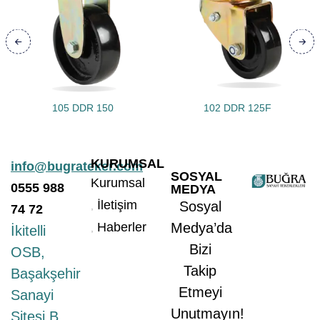
105 DDR 150
102 DDR 125F
KURUMSAL
info@bugrateker.com
SOSYAL
Kurumsal
0555
988
MEDYA
İletişim
Sosyal
74 72
Haberler
Medya’da
İkitelli
Bizi
OSB,
Takip
Başakşehir
Etmeyi
Sanayi
Unutmayın!
Sitesi B