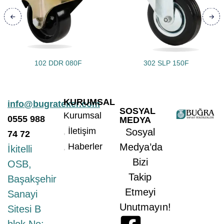
102 DDR 080F
302 SLP 150F
KURUMSAL
info@bugrateker.com
SOSYAL
Kurumsal
0555
988
MEDYA
İletişim
Sosyal
74 72
Haberler
Medya’da
İkitelli
Bizi
OSB,
Takip
Başakşehir
Etmeyi
Sanayi
Unutmayın!
Sitesi B