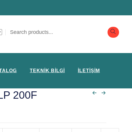
TALOG
TEKNIK BILGI
İLETIŞIM
LP 200F