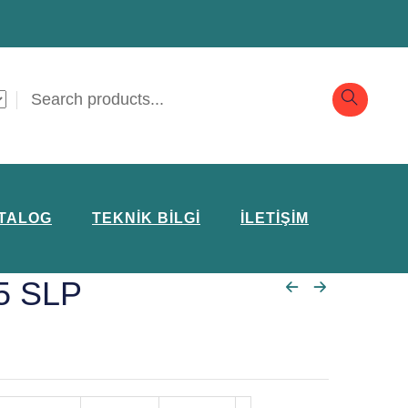
TALOG
TEKNIK BILGI
İLETIŞIM
5 SLP