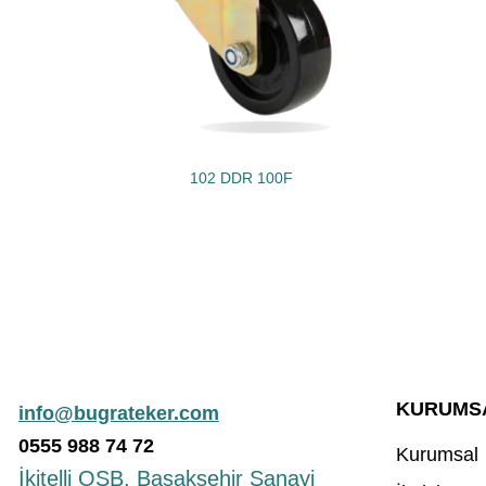
102 DDR 100F
KURUMS
info@bugrateker.com
0555
988
74 72
Kurumsal
İkitelli OSB, Başakşehir Sanayi