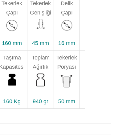
Tekerlek
Tekerlek
Delik
Çapı
Genişliği
Çapı
160 mm
45 mm
16 mm
Taşıma
Toplam
Tekerlek
Kapasitesi
Ağırlık
Poryası
160 Kg
940 gr
50 mm