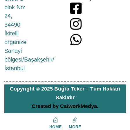
blok No:
24,
34490
İkitelli
organize
Sanayi
bölgesi/Başakşehir/
İstanbul
Copyright © 2025 Buğra Teker – Tüm Hakları
Saklıdır
Created by
CatworkMedya.
HOME
MORE