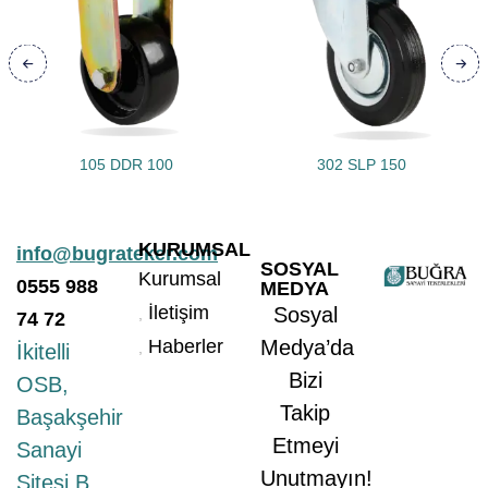
105 DDR 100
302 SLP 150
KURUMSAL
info@bugrateker.com
SOSYAL
Kurumsal
0555
988
MEDYA
İletişim
Sosyal
74 72
Haberler
Medya’da
İkitelli
Bizi
OSB,
Takip
Başakşehir
Etmeyi
Sanayi
Unutmayın!
Sitesi B