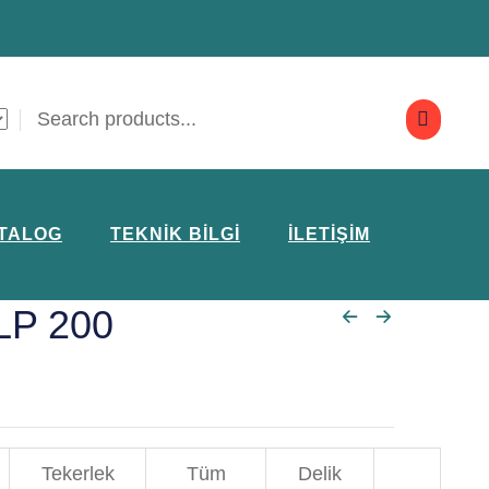
TALOG
TEKNIK BILGI
İLETIŞIM
LP 200
Tekerlek
Tüm
Delik