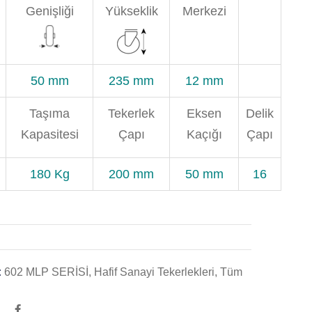
Genişliği
Yükseklik
Merkezi
50 mm
235 mm
12 mm
Taşıma
Tekerlek
Eksen
Delik
Kapasitesi
Çapı
Kaçığı
Çapı
180 Kg
200 mm
50 mm
16
:
602 MLP SERİSİ
,
Hafif Sanayi Tekerlekleri
,
Tüm