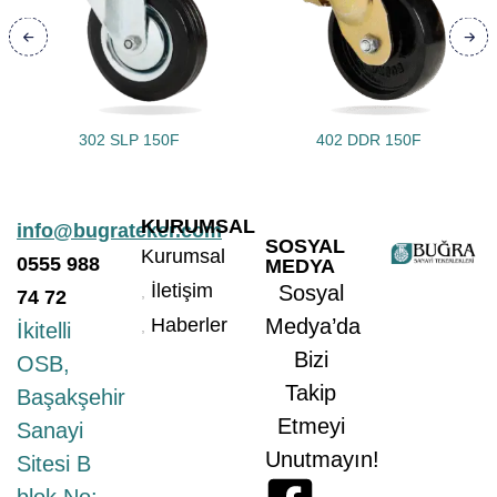
302 SLP 150F
402 DDR 150F
KURUMSAL
info@bugrateker.com
SOSYAL
Kurumsal
0555
988
MEDYA
İletişim
Sosyal
74 72
Haberler
Medya’da
İkitelli
Bizi
OSB,
Takip
Başakşehir
Etmeyi
Sanayi
Unutmayın!
Sitesi B