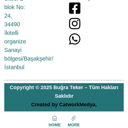
blok No:
24,
34490
İkitelli
organize
Sanayi
bölgesi/Başakşehir/
İstanbul
Copyright © 2025 Buğra Teker – Tüm Hakları
Saklıdır
Created by
CatworkMedya.
HOME
MORE