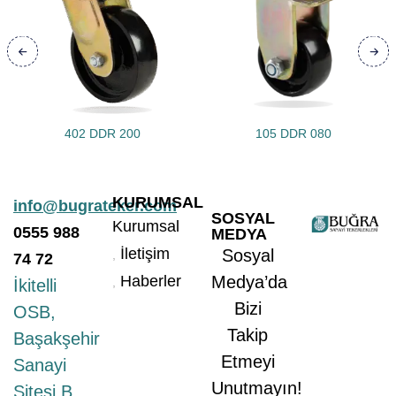
402 DDR 200
105 DDR 080
KURUMSAL
info@bugrateker.com
SOSYAL
Kurumsal
0555
988
MEDYA
İletişim
Sosyal
74 72
Haberler
Medya’da
İkitelli
Bizi
OSB,
Takip
Başakşehir
Etmeyi
Sanayi
Unutmayın!
Sitesi B