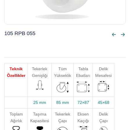
105 RPB 055
Teknik
Tekerlek
Tüm
Tabla
Delik
Özellikler
Genişliği
Yükseklik
Ebatları
Mesafesi
25 mm
85 mm
72×87
45×68
Toplam
Taşıma
Tekerlek
Eksen
Delik
Ağırlık
Kapasitesi
Çapı
Kaçığı
Çapı