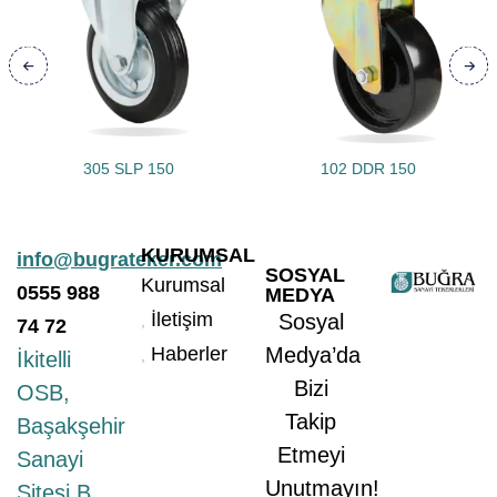
305 SLP 150
102 DDR 150
KURUMSAL
info@bugrateker.com
SOSYAL
Kurumsal
0555
988
MEDYA
İletişim
Sosyal
74 72
Haberler
Medya’da
İkitelli
Bizi
OSB,
Takip
Başakşehir
Etmeyi
Sanayi
Unutmayın!
Sitesi B