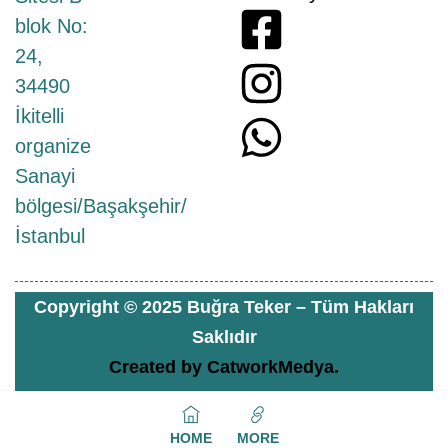
blok No:
24,
34490
İkitelli
organize
Sanayi
bölgesi/Başakşehir/
İstanbul
Copyright © 2025 Buğra Teker – Tüm Hakları
Saklıdır
Created by
CatworkMedya.
HOME
MORE