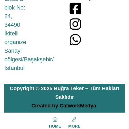
blok No:
24,
34490
İkitelli
organize
Sanayi
bölgesi/Başakşehir/
İstanbul
Copyright © 2025 Buğra Teker – Tüm Hakları
Saklıdır
Created by
CatworkMedya.
HOME
MORE