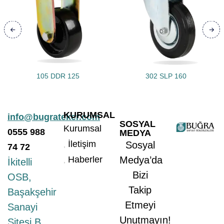
105 DDR 125
302 SLP 160
KURUMSAL
info@bugrateker.com
SOSYAL
Kurumsal
0555
988
MEDYA
İletişim
Sosyal
74 72
Haberler
Medya’da
İkitelli
Bizi
OSB,
Takip
Başakşehir
Etmeyi
Sanayi
Unutmayın!
Sitesi B