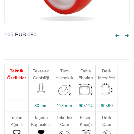
105 PUB 080
Teknik
Tekerlek
Tüm
Tabla
Delik
Özellikler
Genişliği
Yükseklik
Ebatları
Mesafesi
30 mm
113 mm
90×114
60×90
Toplam
Taşıma
Tekerlek
Eksen
Delik
Ağırlık
Kapasitesi
Çapı
Kaçığı
Çapı