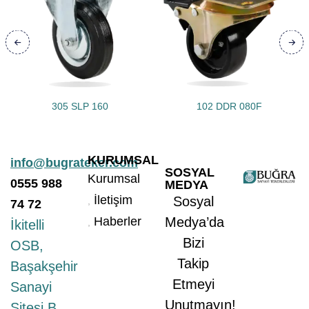
305 SLP 160
102 DDR 080F
KURUMSAL
info@bugrateker.com
SOSYAL
Kurumsal
0555
988
MEDYA
İletişim
Sosyal
74 72
Haberler
Medya’da
İkitelli
Bizi
OSB,
Takip
Başakşehir
Etmeyi
Sanayi
Unutmayın!
Sitesi B