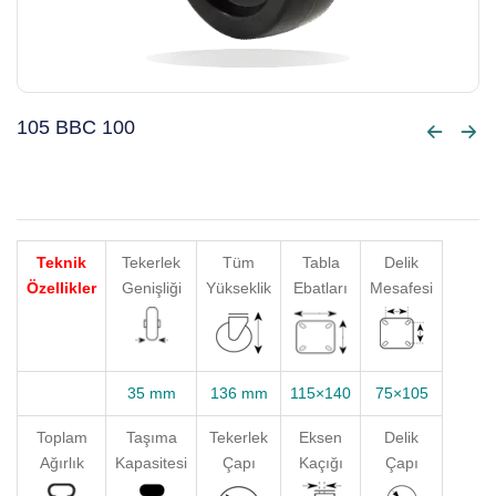
105 BBC 100
Teknik
Tekerlek
Tüm
Tabla
Delik
Özellikler
Genişliği
Yükseklik
Ebatları
Mesafesi
35 mm
136 mm
115×140
75×105
Toplam
Taşıma
Tekerlek
Eksen
Delik
Ağırlık
Kapasitesi
Çapı
Kaçığı
Çapı