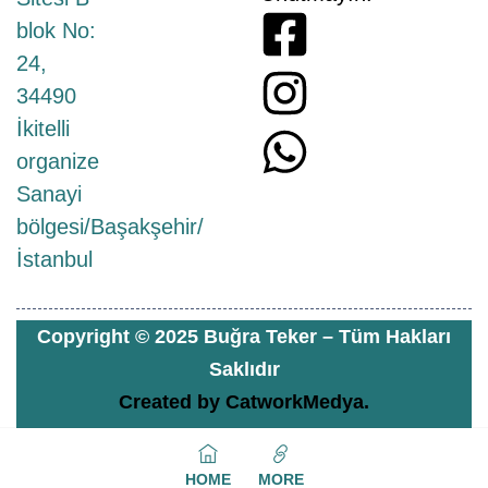
blok No:
24,
34490
İkitelli
organize
Sanayi
bölgesi/Başakşehir/
İstanbul
Copyright © 2025 Buğra Teker – Tüm Hakları
Saklıdır
Created by
CatworkMedya.
HOME
MORE