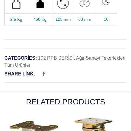
2,5 Kg
450 Kg
125 mm
50 mm
16
CATEGORIES:
102 RPB SERİSİ
,
Ağır Sanayi Tekerlekleri
,
Tüm Ürünler
SHARE LINK:
RELATED PRODUCTS