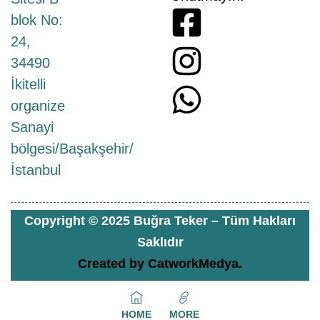
blok No:
24,
34490
İkitelli
organize
Sanayi
bölgesi/Başakşehir/
İstanbul
Copyright © 2025 Buğra Teker – Tüm Hakları
Saklıdır
Created by
CatworkMedya.
HOME
MORE