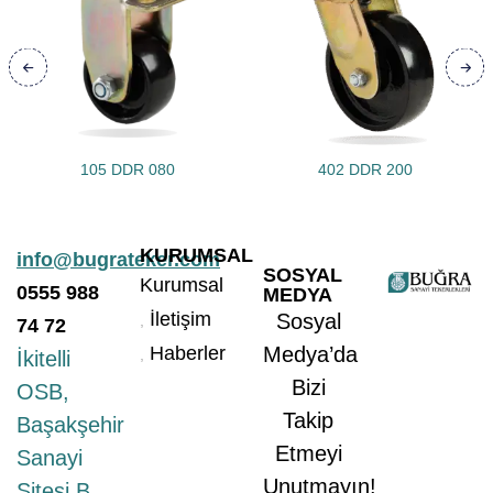
105 DDR 080
402 DDR 200
KURUMSAL
info@bugrateker.com
SOSYAL
Kurumsal
0555
988
MEDYA
İletişim
Sosyal
74 72
Haberler
Medya’da
İkitelli
Bizi
OSB,
Takip
Başakşehir
Etmeyi
Sanayi
Unutmayın!
Sitesi B