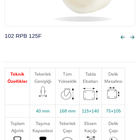
102 RPB 125F
Teknik
Tekerlek
Tüm
Tabla
Delik
Özellikler
Genişliği
Yükseklik
Ebatları
Mesafesi
40 mm
168 mm
115×140
75×105
Toplam
Taşıma
Tekerlek
Eksen
Delik
Ağırlık
Kapasitesi
Çapı
Kaçığı
Çapı