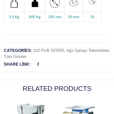
3,3 Kg
600 Kg
200 mm
50 mm
20
CATEGORIES:
102 PUB SERİSİ
,
Ağır Sanayi Tekerlekleri
,
Tüm Ürünler
SHARE LINK:
RELATED PRODUCTS