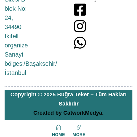
blok No:
24,
34490
İkitelli
organize
Sanayi
bölgesi/Başakşehir/
İstanbul
Copyright © 2025 Buğra Teker – Tüm Hakları
Saklıdır
Created by
CatworkMedya.
HOME
MORE