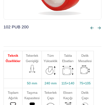
102 PUB 200
Teknik
Tekerlek
Tüm
Tabla
Delik
Özellikler
Genişliği
Yükseklik
Ebatları
Mesafesi
50 mm
240 mm
115×140
75×105
Toplam
Taşıma
Tekerlek
Eksen
Delik
Ağırlık
Kapasitesi
Çapı
Kaçığı
Çapı