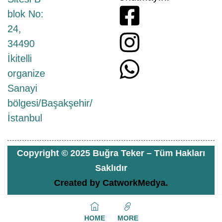
blok No:
24,
34490
İkitelli
organize
Sanayi
bölgesi/Başakşehir/
İstanbul
Copyright © 2025 Buğra Teker – Tüm Hakları
Saklıdır
Created by
CatworkMedya.
HOME
MORE