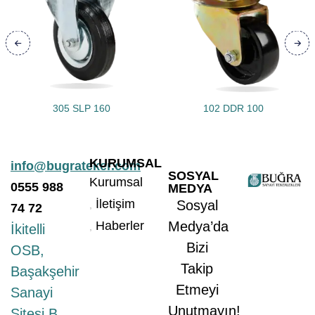
305 SLP 160
102 DDR 100
KURUMSAL
info@bugrateker.com
SOSYAL
Kurumsal
0555
988
MEDYA
İletişim
Sosyal
74 72
Haberler
Medya’da
İkitelli
Bizi
OSB,
Takip
Başakşehir
Etmeyi
Sanayi
Unutmayın!
Sitesi B