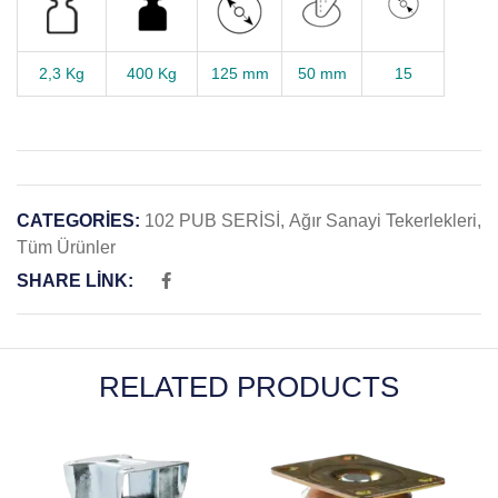
2,3 Kg
400 Kg
125 mm
50 mm
15
CATEGORIES:
102 PUB SERİSİ
,
Ağır Sanayi Tekerlekleri
,
Tüm Ürünler
SHARE LINK:
RELATED PRODUCTS