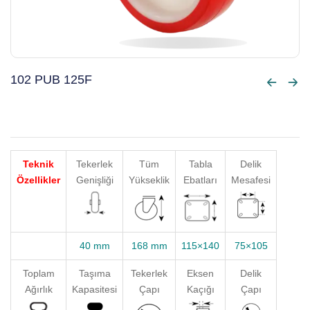
102 PUB 125F
Teknik
Tekerlek
Tüm
Tabla
Delik
Özellikler
Genişliği
Yükseklik
Ebatları
Mesafesi
40 mm
168 mm
115×140
75×105
Toplam
Taşıma
Tekerlek
Eksen
Delik
Ağırlık
Kapasitesi
Çapı
Kaçığı
Çapı