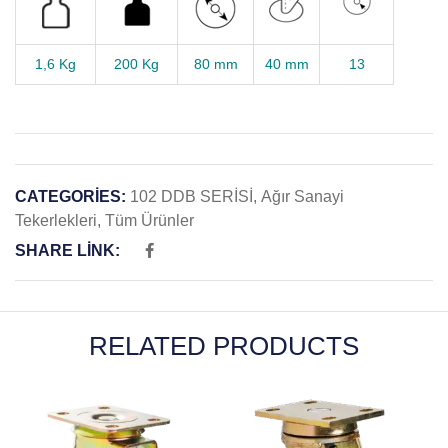
1,6 Kg
200 Kg
80 mm
40 mm
13
CATEGORIES:
102 DDB SERİSİ
,
Ağır Sanayi
Tekerlekleri
,
Tüm Ürünler
SHARE LINK:
RELATED PRODUCTS