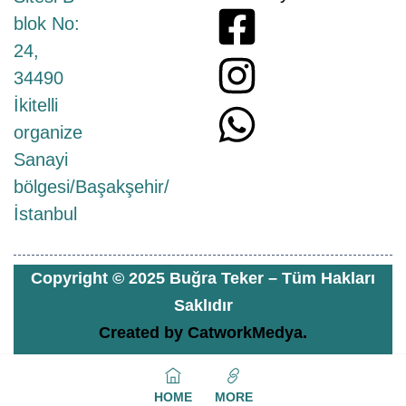
blok No:
24,
34490
İkitelli
organize
Sanayi
bölgesi/Başakşehir/
İstanbul
Copyright © 2025 Buğra Teker – Tüm Hakları
Saklıdır
Created by
CatworkMedya.
HOME
MORE