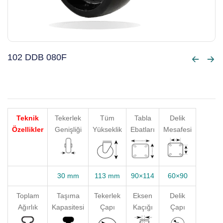
102 DDB 080F
Teknik
Tekerlek
Tüm
Tabla
Delik
Özellikler
Genişliği
Yükseklik
Ebatları
Mesafesi
30 mm
113 mm
90×114
60×90
Toplam
Taşıma
Tekerlek
Eksen
Delik
Ağırlık
Kapasitesi
Çapı
Kaçığı
Çapı