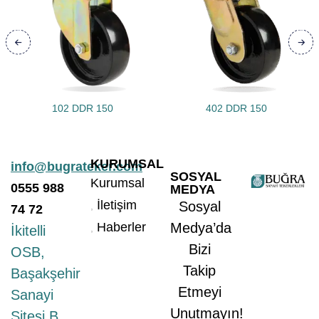
102 DDR 150
402 DDR 150
KURUMSAL
info@bugrateker.com
SOSYAL
Kurumsal
0555
988
MEDYA
İletişim
Sosyal
74 72
Haberler
Medya’da
İkitelli
Bizi
OSB,
Takip
Başakşehir
Etmeyi
Sanayi
Unutmayın!
Sitesi B